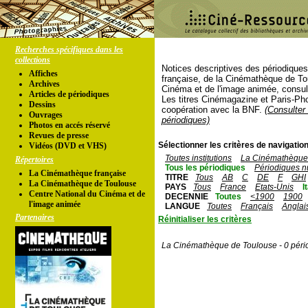
Recherches spécifiques dans les
collections
Notices descriptives des périodique
Affiches
française, de la Cinémathèque de To
Archives
Cinéma et de l'image animée, consul
Articles de périodiques
Les titres Cinémagazine et Paris-Ph
Dessins
coopération avec la BNF.
(Consulter 
Ouvrages
périodiques)
Photos en accés réservé
Revues de presse
Sélectionner les critères de navigation
Vidéos (DVD et VHS)
Toutes institutions
La Cinémathèque 
Répertoires
Tous les périodiques
Périodiques n
La Cinémathèque française
TITRE
Tous
AB
C
DE
F
GHI
La Cinémathèque de Toulouse
PAYS
Tous
France
Etats-Unis
I
Centre National du Cinéma et de
DECENNIE
Toutes
<1900
1900
l'image animée
LANGUE
Toutes
Français
Anglai
Partenaires
Réinitialiser les critères
La Cinémathèque de Toulouse - 0 péri