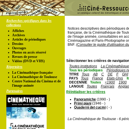
Recherches spécifiques dans les
collections
Notices descriptives des périodiques 
Affiches
française, de la Cinémathèque de Toul
Archives
de l'image animée, consultables en acc
Articles de périodiques
Cinémagazine et Paris-Photographe ont
Dessins
BNF.
(Consulter le guide d'utilisation d
Ouvrages
Photos en accés réservé
Revues de presse
Sélectionner les critères de navigation
Vidéos (DVD et VHS)
Toutes institutions
La Cinémathèque 
Répertoires
Tous les périodiques
Périodiques n
La Cinémathèque française
TITRE
Tous
AB
C
DE
F
GHI
La Cinémathèque de Toulouse
PAYS
Tous
France
Etats-Unis
I
Centre National du Cinéma et de
DECENNIE
Toutes
<1900
1900
l'image animée
LANGUE
Toutes
Français
Anglai
Partenaires
Réinitialiser les critères
Panoramiche
(1990 - )
Primi piani
(1946 - )
Quaderni del cucmi
( - )
La Cinémathèque de Toulouse - 6 péri