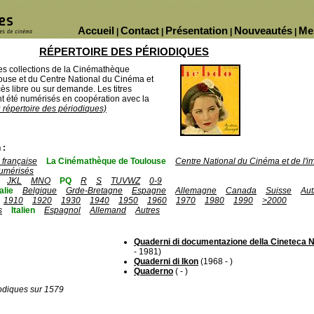
Accueil
Contact
Présentation
Nouveautés
Me
|
|
|
|
RÉPERTOIRE DES PÉRIODIQUES
des collections de la Cinémathèque
ouse et du Centre National du Cinéma et
ès libre ou sur demande. Les titres
 été numérisés en coopération avec la
u répertoire des périodiques)
 :
française
La Cinémathèque de Toulouse
Centre National du Cinéma et de l'
umérisés
JKL
MNO
PQ
R
S
TUVWZ
0-9
talie
Belgique
Grde-Bretagne
Espagne
Allemagne
Canada
Suisse
Aut
1910
1920
1930
1940
1950
1960
1970
1980
1990
>2000
s
Italien
Espagnol
Allemand
Autres
Quaderni di documentazione della Cineteca 
- 1981)
Quaderni di Ikon
(1968 - )
Quaderno
( - )
odiques sur 1579