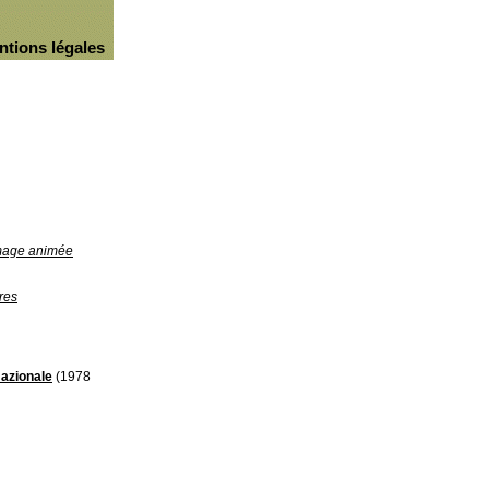
ntions légales
image animée
res
Nazionale
(1978