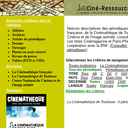
Recherches spécifiques dans les
collections
Notices descriptives des périodique
Affiches
française, de la Cinémathèque de To
Archives
Cinéma et de l'image animée, consul
Articles de périodiques
Les titres Cinémagazine et Paris-Ph
Dessins
coopération avec la BNF.
(Consulter 
Ouvrages
périodiques)
Photos en accés réservé
Revues de presse
Sélectionner les critères de navigation
Vidéos (DVD et VHS)
Toutes institutions
La Cinémathèque 
Répertoires
Tous les périodiques
Périodiques n
La Cinémathèque française
TITRE
Tous
AB
C
DE
F
GHI
La Cinémathèque de Toulouse
PAYS
Tous
France
Etats-Unis
I
Centre National du Cinéma et de
DECENNIE
Toutes
<1900
1900
l'image animée
LANGUE
Toutes
Français
Anglai
Partenaires
Réinitialiser les critères
La Cinémathèque de Toulouse - 0 péri