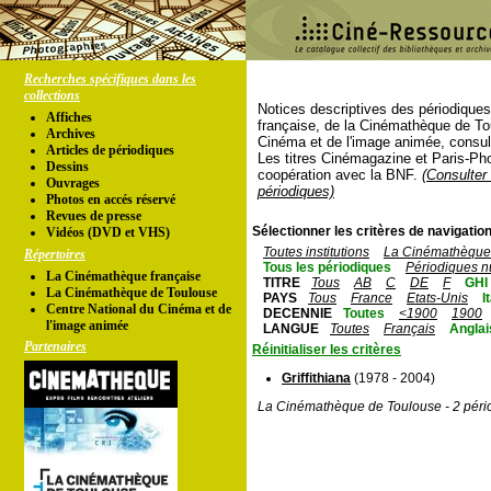
Recherches spécifiques dans les
collections
Notices descriptives des périodique
Affiches
française, de la Cinémathèque de To
Archives
Cinéma et de l'image animée, consul
Articles de périodiques
Les titres Cinémagazine et Paris-Ph
Dessins
coopération avec la BNF.
(Consulter 
Ouvrages
périodiques)
Photos en accés réservé
Revues de presse
Sélectionner les critères de navigation
Vidéos (DVD et VHS)
Toutes institutions
La Cinémathèque 
Répertoires
Tous les périodiques
Périodiques n
La Cinémathèque française
TITRE
Tous
AB
C
DE
F
GHI
La Cinémathèque de Toulouse
PAYS
Tous
France
Etats-Unis
I
Centre National du Cinéma et de
DECENNIE
Toutes
<1900
1900
l'image animée
LANGUE
Toutes
Français
Anglai
Partenaires
Réinitialiser les critères
Griffithiana
(1978 - 2004)
La Cinémathèque de Toulouse - 2 péri