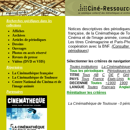
Recherches spécifiques dans les
collections
Notices descriptives des périodique
Affiches
française, de la Cinémathèque de To
Archives
Cinéma et de l'image animée, consul
Articles de périodiques
Les titres Cinémagazine et Paris-Ph
Dessins
coopération avec la BNF.
(Consulter 
Ouvrages
périodiques)
Photos en accés réservé
Revues de presse
Sélectionner les critères de navigation
Vidéos (DVD et VHS)
Toutes institutions
La Cinémathèque 
Répertoires
Tous les périodiques
Périodiques n
La Cinémathèque française
TITRE
Tous
AB
C
DE
F
GHI
La Cinémathèque de Toulouse
PAYS
Tous
France
Etats-Unis
I
Centre National du Cinéma et de
DECENNIE
Toutes
<1900
1900
l'image animée
LANGUE
Toutes
Français
Anglai
Partenaires
Réinitialiser les critères
La Cinémathèque de Toulouse - 0 péri