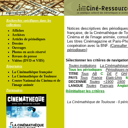
Recherches spécifiques dans les
collections
Notices descriptives des périodique
Affiches
française, de la Cinémathèque de To
Archives
Cinéma et de l'image animée, consul
Articles de périodiques
Les titres Cinémagazine et Paris-Ph
Dessins
coopération avec la BNF.
(Consulter 
Ouvrages
périodiques)
Photos en accés réservé
Revues de presse
Sélectionner les critères de navigation
Vidéos (DVD et VHS)
Toutes institutions
La Cinémathèque 
Répertoires
Tous les périodiques
Périodiques n
La Cinémathèque française
TITRE
Tous
AB
C
DE
F
GHI
La Cinémathèque de Toulouse
PAYS
Tous
France
Etats-Unis
I
Centre National du Cinéma et de
DECENNIE
Toutes
<1900
1900
l'image animée
LANGUE
Toutes
Français
Anglai
Partenaires
Réinitialiser les critères
La Cinémathèque de Toulouse - 0 péri