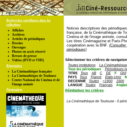
Recherches spécifiques dans les
collections
Notices descriptives des périodique
Affiches
française, de la Cinémathèque de To
Archives
Cinéma et de l'image animée, consul
Articles de périodiques
Les titres Cinémagazine et Paris-Ph
Dessins
coopération avec la BNF.
(Consulter 
Ouvrages
périodiques)
Photos en accés réservé
Revues de presse
Sélectionner les critères de navigation
Vidéos (DVD et VHS)
Toutes institutions
La Cinémathèque 
Répertoires
Tous les périodiques
Périodiques n
La Cinémathèque française
TITRE
Tous
AB
C
DE
F
GHI
La Cinémathèque de Toulouse
PAYS
Tous
France
Etats-Unis
I
Centre National du Cinéma et de
DECENNIE
Toutes
<1900
1900
l'image animée
LANGUE
Toutes
Français
Anglai
Partenaires
Réinitialiser les critères
La Cinémathèque de Toulouse - 0 péri