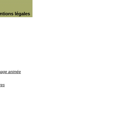
ntions légales
image animée
res