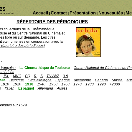
Accueil
Contact
Présentation
Nouveautés
Me
|
|
|
|
RÉPERTOIRE DES PÉRIODIQUES
des collections de la Cinémathèque
ouse et du Centre National du Cinéma et
ès libre ou sur demande. Les titres
 été numérisés en coopération avec la
u répertoire des périodiques)
 :
française
La Cinémathèque de Toulouse
Centre National du Cinéma et de l'
umérisés
JKL
MNO
PQ
R
S
TUVWZ
0-9
talie
Belgique
Grde-Bretagne
Espagne
Allemagne
Canada
Suisse
Aut
1910
1920
1930
1940
1950
1960
1970
1980
1990
>2000
s
Italien
Espagnol
Allemand
Autres
odiques sur 1579