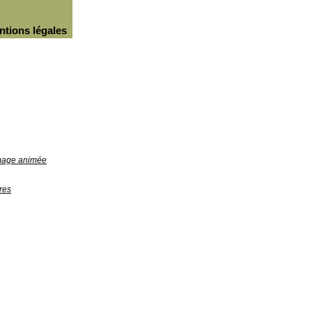
ntions légales
image animée
res