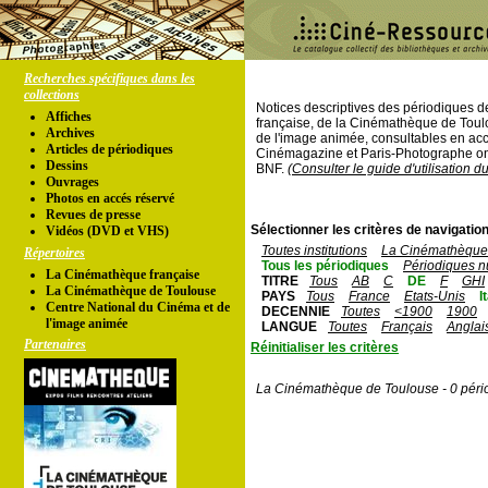
Recherches spécifiques dans les
collections
Notices descriptives des périodiques 
Affiches
française, de la Cinémathèque de Toul
Archives
de l'image animée, consultables en acc
Articles de périodiques
Cinémagazine et Paris-Photographe ont
Dessins
BNF.
(Consulter le guide d'utilisation d
Ouvrages
Photos en accés réservé
Revues de presse
Sélectionner les critères de navigation
Vidéos (DVD et VHS)
Toutes institutions
La Cinémathèque 
Répertoires
Tous les périodiques
Périodiques n
La Cinémathèque française
TITRE
Tous
AB
C
DE
F
GHI
La Cinémathèque de Toulouse
PAYS
Tous
France
Etats-Unis
I
Centre National du Cinéma et de
DECENNIE
Toutes
<1900
1900
l'image animée
LANGUE
Toutes
Français
Anglai
Partenaires
Réinitialiser les critères
La Cinémathèque de Toulouse - 0 péri