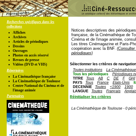
Recherches spécifiques dans les
collections
Notices descriptives des périodique
Affiches
française, de la Cinémathèque de To
Archives
Cinéma et de l'image animée, consul
Articles de périodiques
Les titres Cinémagazine et Paris-Ph
Dessins
coopération avec la BNF.
(Consulter 
Ouvrages
périodiques)
Photos en accés réservé
Revues de presse
Sélectionner les critères de navigation
Vidéos (DVD et VHS)
Toutes institutions
La Cinémathèque 
Répertoires
Tous les périodiques
Périodiques n
La Cinémathèque française
TITRE
Tous
AB
C
DE
F
GHI
La Cinémathèque de Toulouse
PAYS
Tous
France
Etats-Unis
I
Centre National du Cinéma et de
DECENNIE
Toutes
<1900
1900
l'image animée
LANGUE
Toutes
Français
Anglai
Partenaires
Réinitialiser les critères
La Cinémathèque de Toulouse - 0 péri