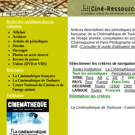
Recherches spécifiques dans les
collections
Notices descriptives des périodiques 
Affiches
française, de la Cinémathèque de Toul
Archives
de l'image animée, consultables en acc
Articles de périodiques
Cinémagazine et Paris-Photographe ont
Dessins
BNF.
(Consulter le guide d'utilisation d
Ouvrages
Photos en accés réservé
Revues de presse
Sélectionner les critères de navigation
Vidéos (DVD et VHS)
Toutes institutions
La Cinémathèque 
Répertoires
Tous les périodiques
Périodiques n
La Cinémathèque française
TITRE
Tous
AB
C
DE
F
GHI
La Cinémathèque de Toulouse
PAYS
Tous
France
Etats-Unis
Centre National du Cinéma et de
DECENNIE
Toutes
<1900
1900
l'image animée
LANGUE
Toutes
Français
Angla
Partenaires
Réinitialiser les critères
La Cinémathèque de Toulouse - 0 péri