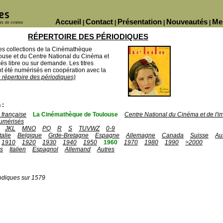
Accueil
Contact
Présentation
Nouveautés
Me
|
|
|
|
RÉPERTOIRE DES PÉRIODIQUES
des collections de la Cinémathèque
ouse et du Centre National du Cinéma et
ès libre ou sur demande. Les titres
 été numérisés en coopération avec la
u répertoire des périodiques)
 :
française
La Cinémathèque de Toulouse
Centre National du Cinéma et de l'
umérisés
JKL
MNO
PQ
R
S
TUVWZ
0-9
Italie
Belgique
Grde-Bretagne
Espagne
Allemagne
Canada
Suisse
Au
1910
1920
1930
1940
1950
1960
1970
1980
1990
>2000
is
Italien
Espagnol
Allemand
Autres
odiques sur 1579