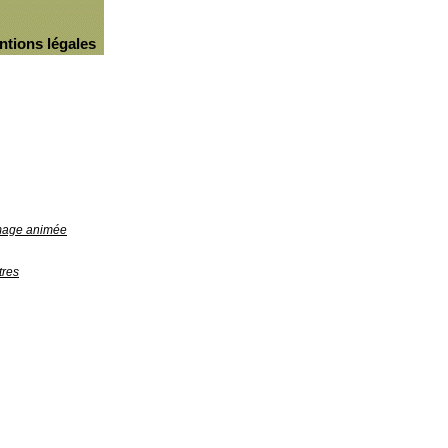
ntions légales
image animée
tres