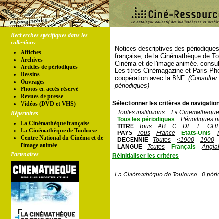
Recherches spécifiques dans les
collections
Notices descriptives des périodique
Affiches
française, de la Cinémathèque de To
Archives
Cinéma et de l'image animée, consul
Articles de périodiques
Les titres Cinémagazine et Paris-Ph
Dessins
coopération avec la BNF.
(Consulter 
Ouvrages
périodiques)
Photos en accés réservé
Revues de presse
Sélectionner les critères de navigation
Vidéos (DVD et VHS)
Toutes institutions
La Cinémathèque 
Répertoires
Tous les périodiques
Périodiques n
La Cinémathèque française
TITRE
Tous
AB
C
DE
F
GHI
La Cinémathèque de Toulouse
PAYS
Tous
France
Etats-Unis
Centre National du Cinéma et de
DECENNIE
Toutes
<1900
1900
l'image animée
LANGUE
Toutes
Français
Angla
Partenaires
Réinitialiser les critères
La Cinémathèque de Toulouse - 0 péri