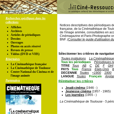
Recherches spécifiques dans les
collections
Notices descriptives des périodiques 
Affiches
française, de la Cinémathèque de Toul
Archives
de l'image animée, consultables en acc
Articles de périodiques
Cinémagazine et Paris-Photographe ont
Dessins
BNF.
(Consulter le guide d'utilisation d
Ouvrages
Photos en accés réservé
Revues de presse
Sélectionner les critères de navigation
Vidéos (DVD et VHS)
Toutes institutions
La Cinémathèque 
Répertoires
Tous les périodiques
Périodiques n
La Cinémathèque française
TITRE
Tous
AB
C
DE
F
GHI
La Cinémathèque de Toulouse
PAYS
Tous
France
Etats-Unis
I
Centre National du Cinéma et de
DECENNIE
Toutes
<1900
1900
l'image animée
LANGUE
Toutes
Français
Angla
Partenaires
Réinitialiser les critères
Jeudi-cinéma
(1946 - )
Jeunesse cinéma
(1957 - 1965)
Les journées
(1955 - )
La Cinémathèque de Toulouse - 5 péri