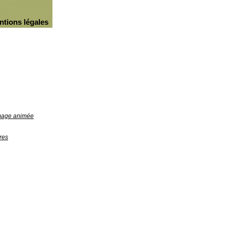
ntions légales
image animée
res