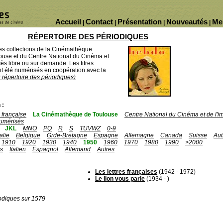
Accueil
Contact
Présentation
Nouveautés
Me
|
|
|
|
RÉPERTOIRE DES PÉRIODIQUES
des collections de la Cinémathèque
ouse et du Centre National du Cinéma et
ès libre ou sur demande. Les titres
 été numérisés en coopération avec la
u répertoire des périodiques)
 :
française
La Cinémathèque de Toulouse
Centre National du Cinéma et de l'
umérisés
JKL
MNO
PQ
R
S
TUVWZ
0-9
talie
Belgique
Grde-Bretagne
Espagne
Allemagne
Canada
Suisse
Aut
1910
1920
1930
1940
1950
1960
1970
1980
1990
>2000
is
Italien
Espagnol
Allemand
Autres
Les lettres françaises
(1942 - 1972)
Le lion vous parle
(1934 - )
odiques sur 1579