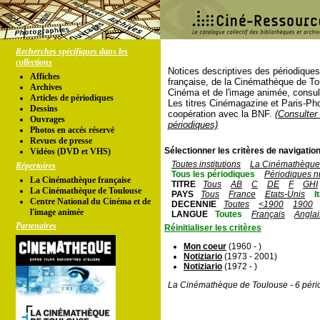
Recherches spécifiques dans les
collections
Notices descriptives des périodique
Affiches
française, de la Cinémathèque de To
Archives
Cinéma et de l'image animée, consul
Articles de périodiques
Les titres Cinémagazine et Paris-Ph
Dessins
coopération avec la BNF.
(Consulter 
Ouvrages
périodiques)
Photos en accés réservé
Revues de presse
Sélectionner les critères de navigation
Vidéos (DVD et VHS)
Toutes institutions
La Cinémathèque 
Répertoires
Tous les périodiques
Périodiques n
La Cinémathèque française
TITRE
Tous
AB
C
DE
F
GHI
La Cinémathèque de Toulouse
PAYS
Tous
France
Etats-Unis
I
Centre National du Cinéma et de
DECENNIE
Toutes
<1900
1900
l'image animée
LANGUE
Toutes
Français
Anglai
Partenaires
Réinitialiser les critères
Mon coeur
(1960 - )
Notiziario
(1973 - 2001)
Notiziario
(1972 - )
La Cinémathèque de Toulouse - 6 péri