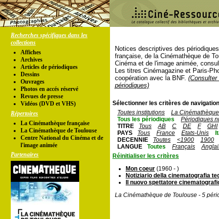
Recherches spécifiques dans les
collections
Notices descriptives des périodique
Affiches
française, de la Cinémathèque de To
Archives
Cinéma et de l'image animée, consul
Articles de périodiques
Les titres Cinémagazine et Paris-Ph
Dessins
coopération avec la BNF.
(Consulter 
Ouvrages
périodiques)
Photos en accés réservé
Revues de presse
Sélectionner les critères de navigation
Vidéos (DVD et VHS)
Toutes institutions
La Cinémathèque 
Répertoires
Tous les périodiques
Périodiques n
La Cinémathèque française
TITRE
Tous
AB
C
DE
F
GHI
La Cinémathèque de Toulouse
PAYS
Tous
France
Etats-Unis
I
Centre National du Cinéma et de
DECENNIE
Toutes
<1900
1900
l'image animée
LANGUE
Toutes
Français
Anglai
Partenaires
Réinitialiser les critères
Mon coeur
(1960 - )
Notiziario della cinematografia t
Il nuovo spettatore cinematografi
La Cinémathèque de Toulouse - 5 péri