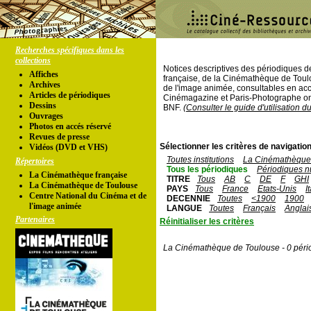
Recherches spécifiques dans les
collections
Notices descriptives des périodiques 
Affiches
française, de la Cinémathèque de Toul
Archives
de l'image animée, consultables en acc
Articles de périodiques
Cinémagazine et Paris-Photographe ont
Dessins
BNF.
(Consulter le guide d'utilisation d
Ouvrages
Photos en accés réservé
Revues de presse
Sélectionner les critères de navigation
Vidéos (DVD et VHS)
Toutes institutions
La Cinémathèque 
Répertoires
Tous les périodiques
Périodiques n
La Cinémathèque française
TITRE
Tous
AB
C
DE
F
GHI
La Cinémathèque de Toulouse
PAYS
Tous
France
Etats-Unis
I
Centre National du Cinéma et de
DECENNIE
Toutes
<1900
1900
l'image animée
LANGUE
Toutes
Français
Anglai
Partenaires
Réinitialiser les critères
La Cinémathèque de Toulouse - 0 péri