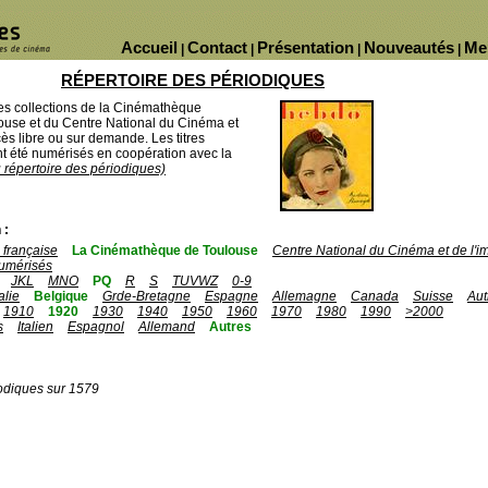
Accueil
Contact
Présentation
Nouveautés
Me
|
|
|
|
RÉPERTOIRE DES PÉRIODIQUES
des collections de la Cinémathèque
ouse et du Centre National du Cinéma et
ès libre ou sur demande. Les titres
 été numérisés en coopération avec la
u répertoire des périodiques)
 :
française
La Cinémathèque de Toulouse
Centre National du Cinéma et de l'
umérisés
JKL
MNO
PQ
R
S
TUVWZ
0-9
talie
Belgique
Grde-Bretagne
Espagne
Allemagne
Canada
Suisse
Aut
1910
1920
1930
1940
1950
1960
1970
1980
1990
>2000
s
Italien
Espagnol
Allemand
Autres
odiques sur 1579