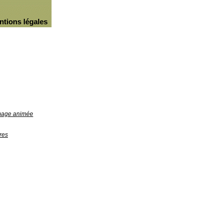
ntions légales
image animée
res