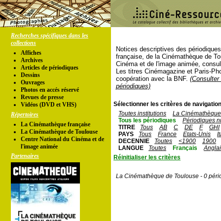
Recherches spécifiques dans les
collections
Notices descriptives des périodique
Affiches
française, de la Cinémathèque de To
Archives
Cinéma et de l'image animée, consul
Articles de périodiques
Les titres Cinémagazine et Paris-Ph
Dessins
coopération avec la BNF.
(Consulter 
Ouvrages
périodiques)
Photos en accés réservé
Revues de presse
Sélectionner les critères de navigation
Vidéos (DVD et VHS)
Toutes institutions
La Cinémathèque 
Répertoires
Tous les périodiques
Périodiques n
La Cinémathèque française
TITRE
Tous
AB
C
DE
F
GHI
La Cinémathèque de Toulouse
PAYS
Tous
France
Etats-Unis
I
Centre National du Cinéma et de
DECENNIE
Toutes
<1900
1900
l'image animée
LANGUE
Toutes
Français
Angla
Partenaires
Réinitialiser les critères
La Cinémathèque de Toulouse - 0 péri