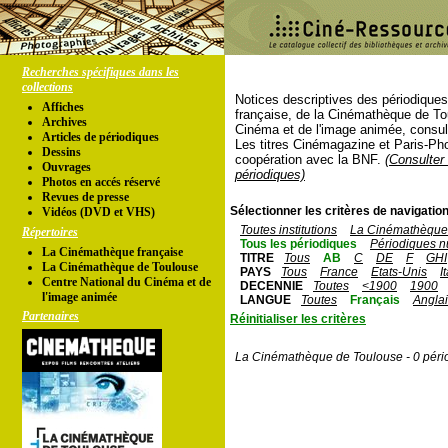
Recherches spécifiques dans les
collections
Notices descriptives des périodique
Affiches
française, de la Cinémathèque de To
Archives
Cinéma et de l'image animée, consul
Articles de périodiques
Les titres Cinémagazine et Paris-Ph
Dessins
coopération avec la BNF.
(Consulter 
Ouvrages
périodiques)
Photos en accés réservé
Revues de presse
Sélectionner les critères de navigation
Vidéos (DVD et VHS)
Toutes institutions
La Cinémathèque 
Répertoires
Tous les périodiques
Périodiques n
La Cinémathèque française
TITRE
Tous
AB
C
DE
F
GHI
La Cinémathèque de Toulouse
PAYS
Tous
France
Etats-Unis
I
Centre National du Cinéma et de
DECENNIE
Toutes
<1900
1900
l'image animée
LANGUE
Toutes
Français
Angla
Partenaires
Réinitialiser les critères
La Cinémathèque de Toulouse - 0 péri