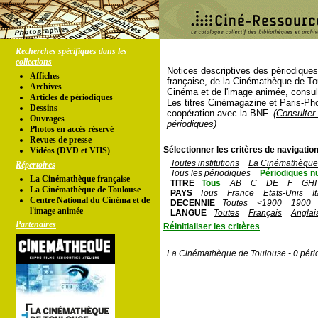
Recherches spécifiques dans les
collections
Notices descriptives des périodique
Affiches
française, de la Cinémathèque de To
Archives
Cinéma et de l'image animée, consul
Articles de périodiques
Les titres Cinémagazine et Paris-Ph
Dessins
coopération avec la BNF.
(Consulter 
Ouvrages
périodiques)
Photos en accés réservé
Revues de presse
Sélectionner les critères de navigation
Vidéos (DVD et VHS)
Toutes institutions
La Cinémathèque 
Répertoires
Tous les périodiques
Périodiques n
La Cinémathèque française
TITRE
Tous
AB
C
DE
F
GHI
La Cinémathèque de Toulouse
PAYS
Tous
France
Etats-Unis
I
Centre National du Cinéma et de
DECENNIE
Toutes
<1900
1900
l'image animée
LANGUE
Toutes
Français
Anglai
Partenaires
Réinitialiser les critères
La Cinémathèque de Toulouse - 0 péri