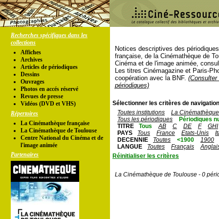
Recherches spécifiques dans les
collections
Notices descriptives des périodique
Affiches
française, de la Cinémathèque de To
Archives
Cinéma et de l'image animée, consul
Articles de périodiques
Les titres Cinémagazine et Paris-Ph
Dessins
coopération avec la BNF.
(Consulter 
Ouvrages
périodiques)
Photos en accés réservé
Revues de presse
Sélectionner les critères de navigation
Vidéos (DVD et VHS)
Toutes institutions
La Cinémathèque 
Répertoires
Tous les périodiques
Périodiques n
La Cinémathèque française
TITRE
Tous
AB
C
DE
F
GHI
La Cinémathèque de Toulouse
PAYS
Tous
France
Etats-Unis
I
Centre National du Cinéma et de
DECENNIE
Toutes
<1900
1900
l'image animée
LANGUE
Toutes
Français
Anglai
Partenaires
Réinitialiser les critères
La Cinémathèque de Toulouse - 0 péri