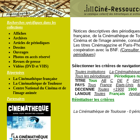
Recherches spécifiques dans les
collections
Notices descriptives des périodique
Affiches
française, de la Cinémathèque de To
Archives
Cinéma et de l'image animée, consul
Articles de périodiques
Les titres Cinémagazine et Paris-Ph
Dessins
coopération avec la BNF.
(Consulter 
Ouvrages
périodiques)
Photos en accés réservé
Revues de presse
Sélectionner les critères de navigation
Vidéos (DVD et VHS)
Toutes institutions
La Cinémathèque 
Répertoires
Tous les périodiques
Périodiques n
La Cinémathèque française
TITRE
Tous
AB
C
DE
F
GHI
La Cinémathèque de Toulouse
PAYS
Tous
France
Etats-Unis
I
Centre National du Cinéma et de
DECENNIE
Toutes
<1900
1900
l'image animée
LANGUE
Toutes
Français
Angla
Partenaires
Réinitialiser les critères
La Cinémathèque de Toulouse - 0 péri