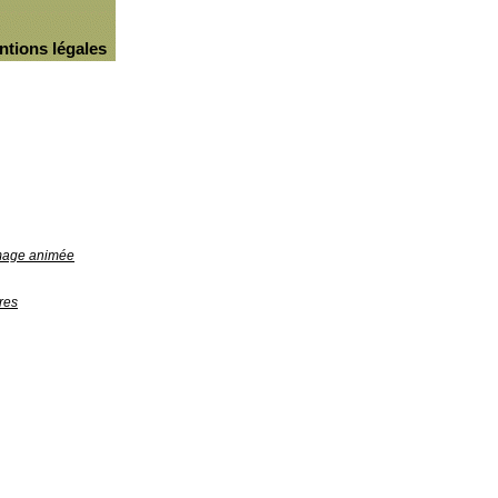
ntions légales
image animée
res