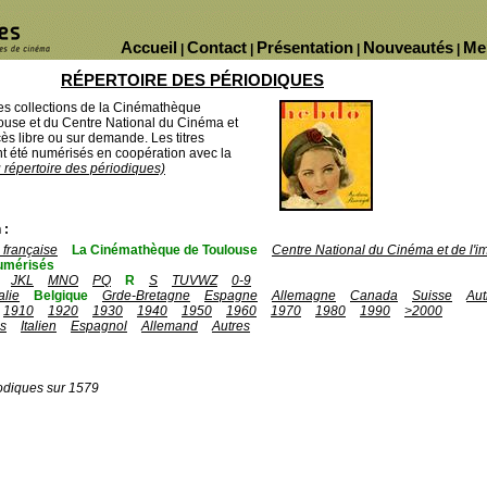
Accueil
Contact
Présentation
Nouveautés
Me
|
|
|
|
RÉPERTOIRE DES PÉRIODIQUES
des collections de la Cinémathèque
ouse et du Centre National du Cinéma et
ès libre ou sur demande. Les titres
 été numérisés en coopération avec la
u répertoire des périodiques)
 :
française
La Cinémathèque de Toulouse
Centre National du Cinéma et de l'
umérisés
JKL
MNO
PQ
R
S
TUVWZ
0-9
talie
Belgique
Grde-Bretagne
Espagne
Allemagne
Canada
Suisse
Aut
1910
1920
1930
1940
1950
1960
1970
1980
1990
>2000
is
Italien
Espagnol
Allemand
Autres
odiques sur 1579