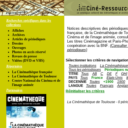
Recherches spécifiques dans les
collections
Notices descriptives des périodique
Affiches
française, de la Cinémathèque de To
Archives
Cinéma et de l'image animée, consul
Articles de périodiques
Les titres Cinémagazine et Paris-Ph
Dessins
coopération avec la BNF.
(Consulter 
Ouvrages
périodiques)
Photos en accés réservé
Revues de presse
Sélectionner les critères de navigation
Vidéos (DVD et VHS)
Toutes institutions
La Cinémathèque 
Répertoires
Tous les périodiques
Périodiques n
La Cinémathèque française
TITRE
Tous
AB
C
DE
F
GHI
La Cinémathèque de Toulouse
PAYS
Tous
France
Etats-Unis
I
Centre National du Cinéma et de
DECENNIE
Toutes
<1900
1900
l'image animée
LANGUE
Toutes
Français
Anglai
Partenaires
Réinitialiser les critères
La Cinémathèque de Toulouse - 0 péri