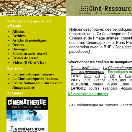
Recherches spécifiques dans les
collections
Notices descriptives des périodique
Affiches
française, de la Cinémathèque de To
Archives
Cinéma et de l'image animée, consul
Articles de périodiques
Les titres Cinémagazine et Paris-Ph
Dessins
coopération avec la BNF.
(Consulter 
Ouvrages
périodiques)
Photos en accés réservé
Revues de presse
Sélectionner les critères de navigation
Vidéos (DVD et VHS)
Toutes institutions
La Cinémathèque 
Répertoires
Tous les périodiques
Périodiques n
La Cinémathèque française
TITRE
Tous
AB
C
DE
F
GHI
La Cinémathèque de Toulouse
PAYS
Tous
France
Etats-Unis
I
Centre National du Cinéma et de
DECENNIE
Toutes
<1900
1900
l'image animée
LANGUE
Toutes
Français
Anglai
Partenaires
Réinitialiser les critères
La Cinémathèque de Toulouse - 0 péri