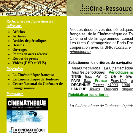
Recherches spécifiques dans les
collections
Notices descriptives des périodique
Affiches
française, de la Cinémathèque de To
Archives
Cinéma et de l'image animée, consul
Articles de périodiques
Les titres Cinémagazine et Paris-Ph
Dessins
coopération avec la BNF.
(Consulter 
Ouvrages
périodiques)
Photos en accés réservé
Revues de presse
Sélectionner les critères de navigation
Vidéos (DVD et VHS)
Toutes institutions
La Cinémathèque 
Répertoires
Tous les périodiques
Périodiques n
La Cinémathèque française
TITRE
Tous
AB
C
DE
F
GHI
La Cinémathèque de Toulouse
PAYS
Tous
France
Etats-Unis
I
Centre National du Cinéma et de
DECENNIE
Toutes
<1900
1900
l'image animée
LANGUE
Toutes
Français
Anglai
Partenaires
Réinitialiser les critères
La Cinémathèque de Toulouse - 0 péri