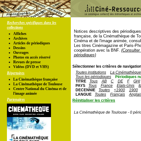
Recherches spécifiques dans les
collections
Notices descriptives des périodique
Affiches
française, de la Cinémathèque de To
Archives
Cinéma et de l'image animée, consul
Articles de périodiques
Les titres Cinémagazine et Paris-Ph
Dessins
coopération avec la BNF.
(Consulter 
Ouvrages
périodiques)
Photos en accés réservé
Revues de presse
Sélectionner les critères de navigation
Vidéos (DVD et VHS)
Toutes institutions
La Cinémathèque 
Répertoires
Tous les périodiques
Périodiques n
La Cinémathèque française
TITRE
Tous
AB
C
DE
F
GHI
La Cinémathèque de Toulouse
PAYS
Tous
France
Etats-Unis
I
Centre National du Cinéma et de
DECENNIE
Toutes
<1900
1900
l'image animée
LANGUE
Toutes
Français
Anglai
Partenaires
Réinitialiser les critères
La Cinémathèque de Toulouse - 0 péri