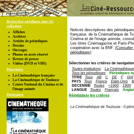
Recherches spécifiques dans les
collections
Notices descriptives des périodique
Affiches
française, de la Cinémathèque de To
Archives
Cinéma et de l'image animée, consul
Articles de périodiques
Les titres Cinémagazine et Paris-Ph
Dessins
coopération avec la BNF.
(Consulter 
Ouvrages
périodiques)
Photos en accés réservé
Revues de presse
Sélectionner les critères de navigation
Vidéos (DVD et VHS)
Toutes institutions
La Cinémathèque 
Répertoires
Tous les périodiques
Périodiques n
La Cinémathèque française
TITRE
Tous
AB
C
DE
F
GHI
La Cinémathèque de Toulouse
PAYS
Tous
France
Etats-Unis
I
Centre National du Cinéma et de
DECENNIE
Toutes
<1900
1900
l'image animée
LANGUE
Toutes
Français
Anglai
Partenaires
Réinitialiser les critères
La Cinémathèque de Toulouse - 0 péri