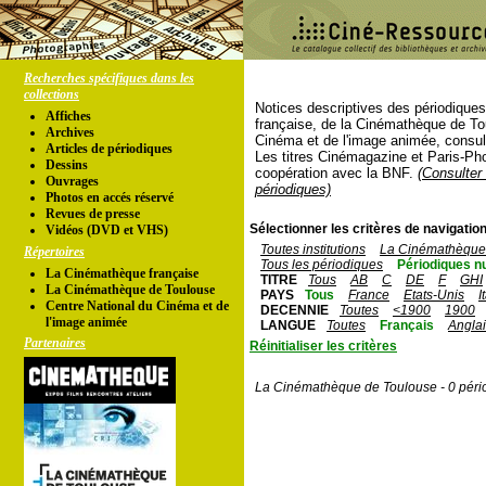
Recherches spécifiques dans les
collections
Notices descriptives des périodique
Affiches
française, de la Cinémathèque de To
Archives
Cinéma et de l'image animée, consul
Articles de périodiques
Les titres Cinémagazine et Paris-Ph
Dessins
coopération avec la BNF.
(Consulter 
Ouvrages
périodiques)
Photos en accés réservé
Revues de presse
Sélectionner les critères de navigation
Vidéos (DVD et VHS)
Toutes institutions
La Cinémathèque 
Répertoires
Tous les périodiques
Périodiques n
La Cinémathèque française
TITRE
Tous
AB
C
DE
F
GHI
La Cinémathèque de Toulouse
PAYS
Tous
France
Etats-Unis
I
Centre National du Cinéma et de
DECENNIE
Toutes
<1900
1900
l'image animée
LANGUE
Toutes
Français
Angla
Partenaires
Réinitialiser les critères
La Cinémathèque de Toulouse - 0 péri