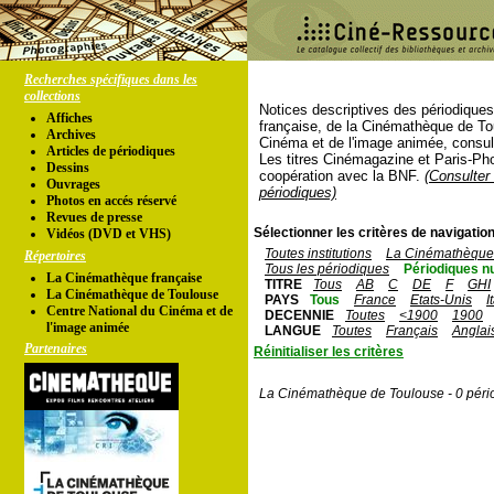
Recherches spécifiques dans les
collections
Notices descriptives des périodique
Affiches
française, de la Cinémathèque de To
Archives
Cinéma et de l'image animée, consul
Articles de périodiques
Les titres Cinémagazine et Paris-Ph
Dessins
coopération avec la BNF.
(Consulter 
Ouvrages
périodiques)
Photos en accés réservé
Revues de presse
Sélectionner les critères de navigation
Vidéos (DVD et VHS)
Toutes institutions
La Cinémathèque 
Répertoires
Tous les périodiques
Périodiques n
La Cinémathèque française
TITRE
Tous
AB
C
DE
F
GHI
La Cinémathèque de Toulouse
PAYS
Tous
France
Etats-Unis
I
Centre National du Cinéma et de
DECENNIE
Toutes
<1900
1900
l'image animée
LANGUE
Toutes
Français
Anglai
Partenaires
Réinitialiser les critères
La Cinémathèque de Toulouse - 0 péri