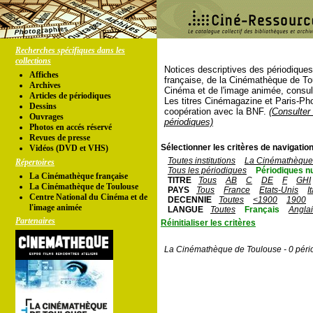
Recherches spécifiques dans les
collections
Notices descriptives des périodique
Affiches
française, de la Cinémathèque de To
Archives
Cinéma et de l'image animée, consul
Articles de périodiques
Les titres Cinémagazine et Paris-Ph
Dessins
coopération avec la BNF.
(Consulter 
Ouvrages
périodiques)
Photos en accés réservé
Revues de presse
Sélectionner les critères de navigation
Vidéos (DVD et VHS)
Toutes institutions
La Cinémathèque 
Répertoires
Tous les périodiques
Périodiques n
La Cinémathèque française
TITRE
Tous
AB
C
DE
F
GHI
La Cinémathèque de Toulouse
PAYS
Tous
France
Etats-Unis
I
Centre National du Cinéma et de
DECENNIE
Toutes
<1900
1900
l'image animée
LANGUE
Toutes
Français
Angla
Partenaires
Réinitialiser les critères
La Cinémathèque de Toulouse - 0 péri