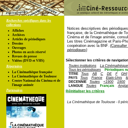
Recherches spécifiques dans les
collections
Notices descriptives des périodique
Affiches
française, de la Cinémathèque de To
Archives
Cinéma et de l'image animée, consul
Articles de périodiques
Les titres Cinémagazine et Paris-Ph
Dessins
coopération avec la BNF.
(Consulter 
Ouvrages
périodiques)
Photos en accés réservé
Revues de presse
Sélectionner les critères de navigation
Vidéos (DVD et VHS)
Toutes institutions
La Cinémathèque 
Répertoires
Tous les périodiques
Périodiques n
La Cinémathèque française
TITRE
Tous
AB
C
DE
F
GHI
La Cinémathèque de Toulouse
PAYS
Tous
France
Etats-Unis
I
Centre National du Cinéma et de
DECENNIE
Toutes
<1900
1900
l'image animée
LANGUE
Toutes
Français
Angla
Partenaires
Réinitialiser les critères
La Cinémathèque de Toulouse - 0 péri