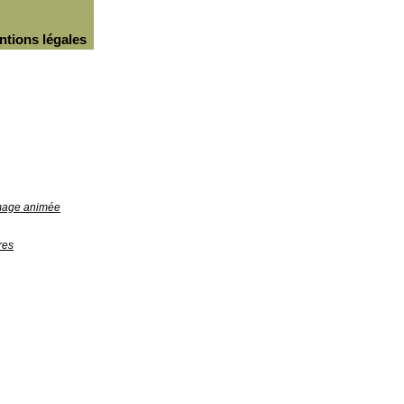
ntions légales
image animée
res