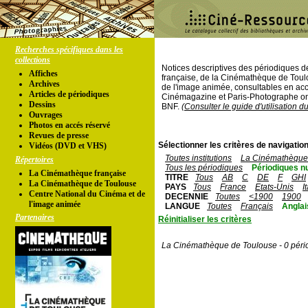
Recherches spécifiques dans les
collections
Notices descriptives des périodiques 
Affiches
française, de la Cinémathèque de Toul
Archives
de l'image animée, consultables en acc
Articles de périodiques
Cinémagazine et Paris-Photographe ont
Dessins
BNF.
(Consulter le guide d'utilisation d
Ouvrages
Photos en accés réservé
Revues de presse
Sélectionner les critères de navigation
Vidéos (DVD et VHS)
Toutes institutions
La Cinémathèque 
Répertoires
Tous les périodiques
Périodiques n
La Cinémathèque française
TITRE
Tous
AB
C
DE
F
GHI
La Cinémathèque de Toulouse
PAYS
Tous
France
Etats-Unis
I
Centre National du Cinéma et de
DECENNIE
Toutes
<1900
1900
l'image animée
LANGUE
Toutes
Français
Anglai
Partenaires
Réinitialiser les critères
La Cinémathèque de Toulouse - 0 péri