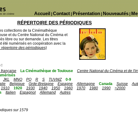
Accueil
Contact
Présentation
Nouveautés
Me
|
|
|
|
RÉPERTOIRE DES PÉRIODIQUES
des collections de la Cinémathèque
ouse et du Centre National du Cinéma et
ès libre ou sur demande. Les titres
 été numérisés en coopération avec la
u répertoire des périodiques)
 :
française
La Cinémathèque de Toulouse
Centre National du Cinéma et de l'
umérisés
JKL
MNO
PQ
R
S
TUVWZ
0-9
talie
Belgique
Grde-Bretagne
Espagne
Allemagne
Canada
Suisse
Aut
1910
1920
1930
1940
1950
1960
1970
1980
1990
>2000
s
Italien
Espagnol
Allemand
Autres
odiques sur 1579