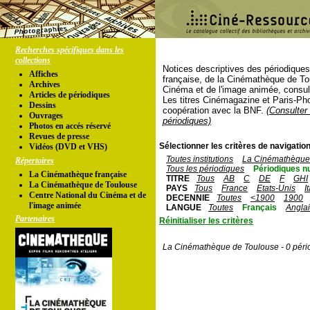
Recherches spécifiques dans les
collections
Notices descriptives des périodique
Affiches
française, de la Cinémathèque de To
Archives
Cinéma et de l'image animée, consul
Articles de périodiques
Les titres Cinémagazine et Paris-Ph
Dessins
coopération avec la BNF.
(Consulter 
Ouvrages
périodiques)
Photos en accés réservé
Revues de presse
Sélectionner les critères de navigation
Vidéos (DVD et VHS)
Toutes institutions
La Cinémathèque 
Répertoires
Tous les périodiques
Périodiques n
La Cinémathèque française
TITRE
Tous
AB
C
DE
F
GHI
La Cinémathèque de Toulouse
PAYS
Tous
France
Etats-Unis
I
Centre National du Cinéma et de
DECENNIE
Toutes
<1900
1900
l'image animée
LANGUE
Toutes
Français
Angla
Partenaires
Réinitialiser les critères
La Cinémathèque de Toulouse - 0 péri