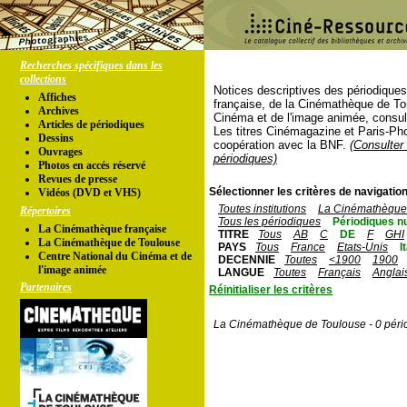
Recherches spécifiques dans les
collections
Notices descriptives des périodique
Affiches
française, de la Cinémathèque de To
Archives
Cinéma et de l'image animée, consul
Articles de périodiques
Les titres Cinémagazine et Paris-Ph
Dessins
coopération avec la BNF.
(Consulter 
Ouvrages
périodiques)
Photos en accés réservé
Revues de presse
Sélectionner les critères de navigation
Vidéos (DVD et VHS)
Toutes institutions
La Cinémathèque 
Répertoires
Tous les périodiques
Périodiques n
La Cinémathèque française
TITRE
Tous
AB
C
DE
F
GHI
La Cinémathèque de Toulouse
PAYS
Tous
France
Etats-Unis
I
Centre National du Cinéma et de
DECENNIE
Toutes
<1900
1900
l'image animée
LANGUE
Toutes
Français
Anglai
Partenaires
Réinitialiser les critères
La Cinémathèque de Toulouse - 0 péri