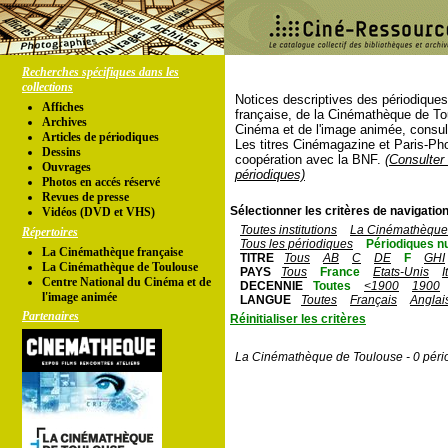
Recherches spécifiques dans les
collections
Notices descriptives des périodique
Affiches
française, de la Cinémathèque de To
Archives
Cinéma et de l'image animée, consul
Articles de périodiques
Les titres Cinémagazine et Paris-Ph
Dessins
coopération avec la BNF.
(Consulter 
Ouvrages
périodiques)
Photos en accés réservé
Revues de presse
Sélectionner les critères de navigation
Vidéos (DVD et VHS)
Toutes institutions
La Cinémathèque 
Répertoires
Tous les périodiques
Périodiques n
La Cinémathèque française
TITRE
Tous
AB
C
DE
F
GHI
La Cinémathèque de Toulouse
PAYS
Tous
France
Etats-Unis
I
Centre National du Cinéma et de
DECENNIE
Toutes
<1900
1900
l'image animée
LANGUE
Toutes
Français
Anglai
Partenaires
Réinitialiser les critères
La Cinémathèque de Toulouse - 0 péri