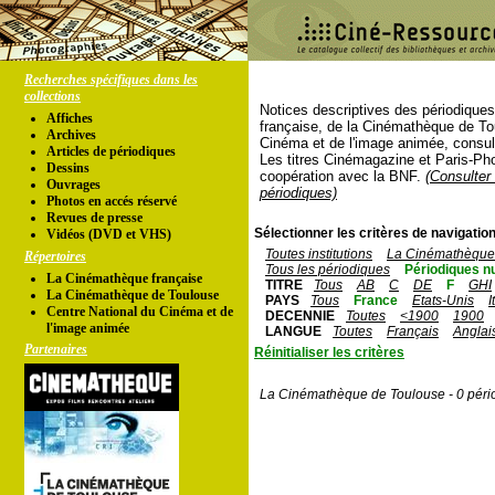
Recherches spécifiques dans les
collections
Notices descriptives des périodique
Affiches
française, de la Cinémathèque de To
Archives
Cinéma et de l'image animée, consul
Articles de périodiques
Les titres Cinémagazine et Paris-Ph
Dessins
coopération avec la BNF.
(Consulter 
Ouvrages
périodiques)
Photos en accés réservé
Revues de presse
Sélectionner les critères de navigation
Vidéos (DVD et VHS)
Toutes institutions
La Cinémathèque 
Répertoires
Tous les périodiques
Périodiques n
La Cinémathèque française
TITRE
Tous
AB
C
DE
F
GHI
La Cinémathèque de Toulouse
PAYS
Tous
France
Etats-Unis
I
Centre National du Cinéma et de
DECENNIE
Toutes
<1900
1900
l'image animée
LANGUE
Toutes
Français
Anglai
Partenaires
Réinitialiser les critères
La Cinémathèque de Toulouse - 0 péri