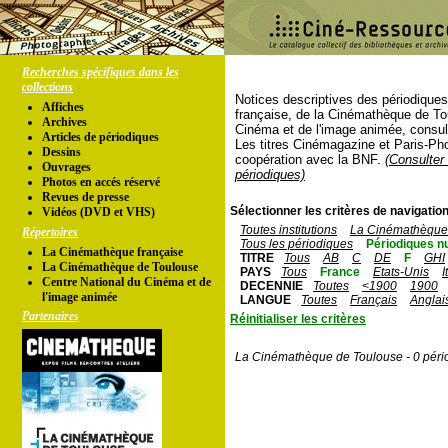
Recherches spécifiques dans les
collections
Notices descriptives des périodique
Affiches
française, de la Cinémathèque de To
Archives
Cinéma et de l'image animée, consul
Articles de périodiques
Les titres Cinémagazine et Paris-Ph
Dessins
coopération avec la BNF.
(Consulter 
Ouvrages
périodiques)
Photos en accés réservé
Revues de presse
Sélectionner les critères de navigation
Vidéos (DVD et VHS)
Toutes institutions
La Cinémathèque 
Répertoires
Tous les périodiques
Périodiques n
La Cinémathèque française
TITRE
Tous
AB
C
DE
F
GHI
La Cinémathèque de Toulouse
PAYS
Tous
France
Etats-Unis
I
Centre National du Cinéma et de
DECENNIE
Toutes
<1900
1900
l'image animée
LANGUE
Toutes
Français
Anglai
Partenaires
Réinitialiser les critères
La Cinémathèque de Toulouse - 0 péri