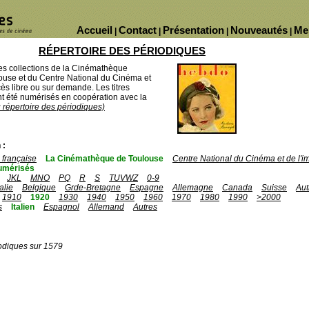
Accueil
Contact
Présentation
Nouveautés
Me
|
|
|
|
RÉPERTOIRE DES PÉRIODIQUES
des collections de la Cinémathèque
ouse et du Centre National du Cinéma et
ès libre ou sur demande. Les titres
 été numérisés en coopération avec la
u répertoire des périodiques)
 :
française
La Cinémathèque de Toulouse
Centre National du Cinéma et de l'
umérisés
JKL
MNO
PQ
R
S
TUVWZ
0-9
talie
Belgique
Grde-Bretagne
Espagne
Allemagne
Canada
Suisse
Aut
1910
1920
1930
1940
1950
1960
1970
1980
1990
>2000
s
Italien
Espagnol
Allemand
Autres
odiques sur 1579