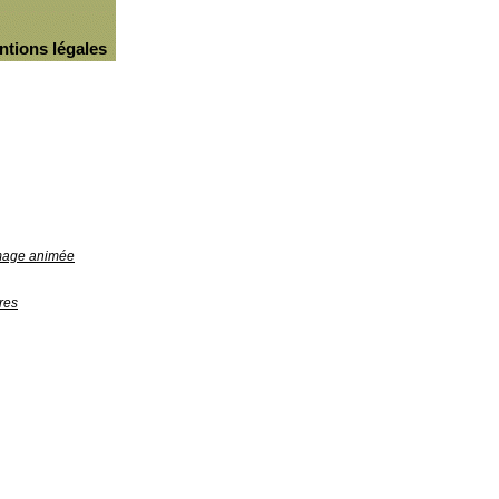
ntions légales
image animée
res