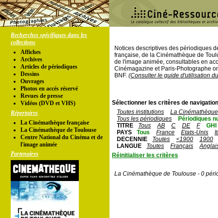
Recherches spécifiques dans les
collections
Notices descriptives des périodiques 
Affiches
française, de la Cinémathèque de Toul
Archives
de l'image animée, consultables en acc
Articles de périodiques
Cinémagazine et Paris-Photographe ont
Dessins
BNF.
(Consulter le guide d'utilisation d
Ouvrages
Photos en accés réservé
Revues de presse
Sélectionner les critères de navigation
Vidéos (DVD et VHS)
Toutes institutions
La Cinémathèque 
Répertoires
Tous les périodiques
Périodiques n
La Cinémathèque française
TITRE
Tous
AB
C
DE
F
GHI
La Cinémathèque de Toulouse
PAYS
Tous
France
Etats-Unis
I
Centre National du Cinéma et de
DECENNIE
Toutes
<1900
1900
l'image animée
LANGUE
Toutes
Français
Anglai
Partenaires
Réinitialiser les critères
La Cinémathèque de Toulouse - 0 péri