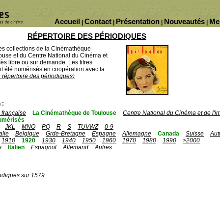
Accueil
Contact
Présentation
Nouveautés
Me
|
|
|
|
RÉPERTOIRE DES PÉRIODIQUES
des collections de la Cinémathèque
ouse et du Centre National du Cinéma et
ès libre ou sur demande. Les titres
 été numérisés en coopération avec la
u répertoire des périodiques)
 :
française
La Cinémathèque de Toulouse
Centre National du Cinéma et de l'
umérisés
JKL
MNO
PQ
R
S
TUVWZ
0-9
talie
Belgique
Grde-Bretagne
Espagne
Allemagne
Canada
Suisse
Aut
1910
1920
1930
1940
1950
1960
1970
1980
1990
>2000
s
Italien
Espagnol
Allemand
Autres
odiques sur 1579