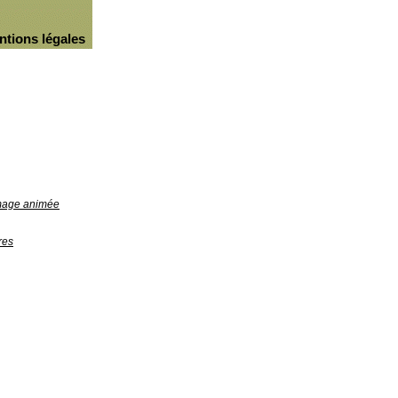
ntions légales
image animée
res