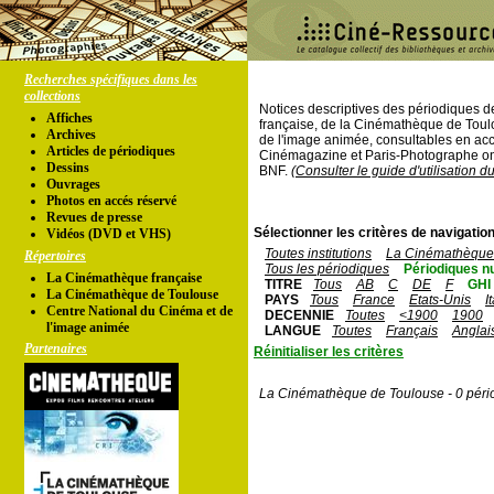
Recherches spécifiques dans les
collections
Notices descriptives des périodiques 
Affiches
française, de la Cinémathèque de Toul
Archives
de l'image animée, consultables en acc
Articles de périodiques
Cinémagazine et Paris-Photographe ont
Dessins
BNF.
(Consulter le guide d'utilisation d
Ouvrages
Photos en accés réservé
Revues de presse
Sélectionner les critères de navigation
Vidéos (DVD et VHS)
Toutes institutions
La Cinémathèque 
Répertoires
Tous les périodiques
Périodiques n
La Cinémathèque française
TITRE
Tous
AB
C
DE
F
GHI
La Cinémathèque de Toulouse
PAYS
Tous
France
Etats-Unis
I
Centre National du Cinéma et de
DECENNIE
Toutes
<1900
1900
l'image animée
LANGUE
Toutes
Français
Anglai
Partenaires
Réinitialiser les critères
La Cinémathèque de Toulouse - 0 péri