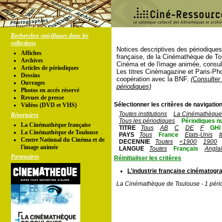
Recherches spécifiques dans les
collections
Notices descriptives des périodique
Affiches
française, de la Cinémathèque de To
Archives
Cinéma et de l'image animée, consul
Articles de périodiques
Les titres Cinémagazine et Paris-Ph
Dessins
coopération avec la BNF.
(Consulter 
Ouvrages
périodiques)
Photos en accés réservé
Revues de presse
Sélectionner les critères de navigation
Vidéos (DVD et VHS)
Toutes institutions
La Cinémathèque 
Répertoires
Tous les périodiques
Périodiques n
La Cinémathèque française
TITRE
Tous
AB
C
DE
F
GHI
La Cinémathèque de Toulouse
PAYS
Tous
France
Etats-Unis
I
Centre National du Cinéma et de
DECENNIE
Toutes
<1900
1900
l'image animée
LANGUE
Toutes
Français
Angla
Partenaires
Réinitialiser les critères
L'industrie française cinématogr
La Cinémathèque de Toulouse - 1 péri