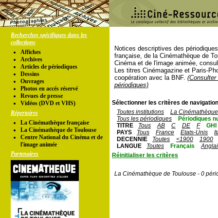
Recherches spécifiques dans les
collections
Notices descriptives des périodique
Affiches
française, de la Cinémathèque de To
Archives
Cinéma et de l'image animée, consul
Articles de périodiques
Les titres Cinémagazine et Paris-Ph
Dessins
coopération avec la BNF.
(Consulter 
Ouvrages
périodiques)
Photos en accés réservé
Revues de presse
Sélectionner les critères de navigation
Vidéos (DVD et VHS)
Toutes institutions
La Cinémathèque 
Répertoires
Tous les périodiques
Périodiques n
La Cinémathèque française
TITRE
Tous
AB
C
DE
F
GHI
La Cinémathèque de Toulouse
PAYS
Tous
France
Etats-Unis
I
Centre National du Cinéma et de
DECENNIE
Toutes
<1900
1900
l'image animée
LANGUE
Toutes
Français
Angla
Partenaires
Réinitialiser les critères
La Cinémathèque de Toulouse - 0 péri