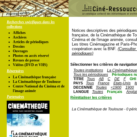
Recherches spécifiques dans les
collections
Notices descriptives des périodique
Affiches
française, de la Cinémathèque de To
Archives
Cinéma et de l'image animée, consul
Articles de périodiques
Les titres Cinémagazine et Paris-Ph
Dessins
coopération avec la BNF.
(Consulter 
Ouvrages
périodiques)
Photos en accés réservé
Revues de presse
Sélectionner les critères de navigation
Vidéos (DVD et VHS)
Toutes institutions
La Cinémathèque 
Répertoires
Tous les périodiques
Périodiques n
La Cinémathèque française
TITRE
Tous
AB
C
DE
F
GHI
La Cinémathèque de Toulouse
PAYS
Tous
France
Etats-Unis
I
Centre National du Cinéma et de
DECENNIE
Toutes
<1900
1900
l'image animée
LANGUE
Toutes
Français
Angla
Partenaires
Réinitialiser les critères
La Cinémathèque de Toulouse - 0 péri