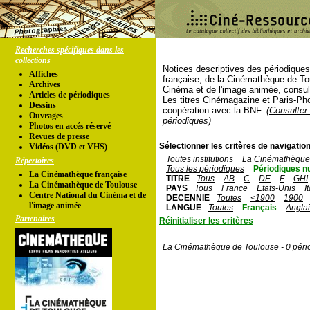
Recherches spécifiques dans les
collections
Notices descriptives des périodique
Affiches
française, de la Cinémathèque de To
Archives
Cinéma et de l'image animée, consul
Articles de périodiques
Les titres Cinémagazine et Paris-Ph
Dessins
coopération avec la BNF.
(Consulter 
Ouvrages
périodiques)
Photos en accés réservé
Revues de presse
Sélectionner les critères de navigation
Vidéos (DVD et VHS)
Toutes institutions
La Cinémathèque 
Répertoires
Tous les périodiques
Périodiques n
La Cinémathèque française
TITRE
Tous
AB
C
DE
F
GHI
La Cinémathèque de Toulouse
PAYS
Tous
France
Etats-Unis
I
Centre National du Cinéma et de
DECENNIE
Toutes
<1900
1900
l'image animée
LANGUE
Toutes
Français
Angla
Partenaires
Réinitialiser les critères
La Cinémathèque de Toulouse - 0 péri