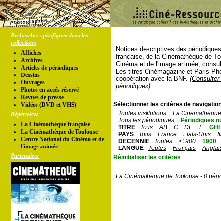
Recherches spécifiques dans les
collections
Notices descriptives des périodique
Affiches
française, de la Cinémathèque de To
Archives
Cinéma et de l'image animée, consul
Articles de périodiques
Les titres Cinémagazine et Paris-Ph
Dessins
coopération avec la BNF.
(Consulter 
Ouvrages
périodiques)
Photos en accés réservé
Revues de presse
Sélectionner les critères de navigation
Vidéos (DVD et VHS)
Toutes institutions
La Cinémathèque 
Répertoires
Tous les périodiques
Périodiques n
La Cinémathèque française
TITRE
Tous
AB
C
DE
F
GHI
La Cinémathèque de Toulouse
PAYS
Tous
France
Etats-Unis
I
Centre National du Cinéma et de
DECENNIE
Toutes
<1900
1900
l'image animée
LANGUE
Toutes
Français
Anglai
Partenaires
Réinitialiser les critères
La Cinémathèque de Toulouse - 0 péri