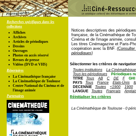
Recherches spécifiques dans les
collections
Notices descriptives des périodique
Affiches
française, de la Cinémathèque de To
Archives
Cinéma et de l'image animée, consul
Articles de périodiques
Les titres Cinémagazine et Paris-Ph
Dessins
coopération avec la BNF.
(Consulter 
Ouvrages
périodiques)
Photos en accés réservé
Revues de presse
Sélectionner les critères de navigation
Vidéos (DVD et VHS)
Toutes institutions
La Cinémathèque 
Répertoires
Tous les périodiques
Périodiques n
La Cinémathèque française
TITRE
Tous
AB
C
DE
F
GHI
La Cinémathèque de Toulouse
PAYS
Tous
France
Etats-Unis
I
Centre National du Cinéma et de
DECENNIE
Toutes
<1900
1900
l'image animée
LANGUE
Toutes
Français
Anglai
Partenaires
Réinitialiser les critères
La Cinémathèque de Toulouse - 0 péri