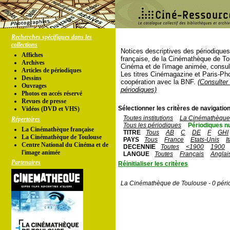
Recherches spécifiques dans les
collections
Notices descriptives des périodique
Affiches
française, de la Cinémathèque de To
Archives
Cinéma et de l'image animée, consul
Articles de périodiques
Les titres Cinémagazine et Paris-Ph
Dessins
coopération avec la BNF.
(Consulter 
Ouvrages
périodiques)
Photos en accés réservé
Revues de presse
Sélectionner les critères de navigation
Vidéos (DVD et VHS)
Toutes institutions
La Cinémathèque 
Répertoires
Tous les périodiques
Périodiques n
La Cinémathèque française
TITRE
Tous
AB
C
DE
F
GHI
La Cinémathèque de Toulouse
PAYS
Tous
France
Etats-Unis
I
Centre National du Cinéma et de
DECENNIE
Toutes
<1900
1900
l'image animée
LANGUE
Toutes
Français
Anglai
Partenaires
Réinitialiser les critères
La Cinémathèque de Toulouse - 0 péri