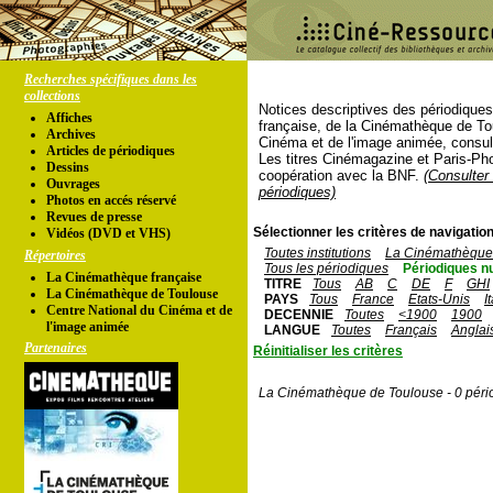
Recherches spécifiques dans les
collections
Notices descriptives des périodique
Affiches
française, de la Cinémathèque de To
Archives
Cinéma et de l'image animée, consul
Articles de périodiques
Les titres Cinémagazine et Paris-Ph
Dessins
coopération avec la BNF.
(Consulter 
Ouvrages
périodiques)
Photos en accés réservé
Revues de presse
Sélectionner les critères de navigation
Vidéos (DVD et VHS)
Toutes institutions
La Cinémathèque 
Répertoires
Tous les périodiques
Périodiques n
La Cinémathèque française
TITRE
Tous
AB
C
DE
F
GHI
La Cinémathèque de Toulouse
PAYS
Tous
France
Etats-Unis
I
Centre National du Cinéma et de
DECENNIE
Toutes
<1900
1900
l'image animée
LANGUE
Toutes
Français
Anglai
Partenaires
Réinitialiser les critères
La Cinémathèque de Toulouse - 0 péri