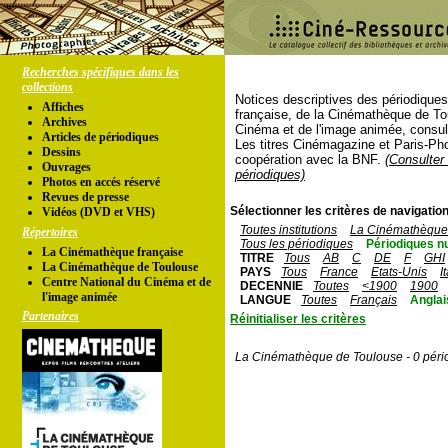
Recherches spécifiques dans les
collections
Notices descriptives des périodique
Affiches
française, de la Cinémathèque de To
Archives
Cinéma et de l'image animée, consul
Articles de périodiques
Les titres Cinémagazine et Paris-Ph
Dessins
coopération avec la BNF.
(Consulter 
Ouvrages
périodiques)
Photos en accés réservé
Revues de presse
Sélectionner les critères de navigation
Vidéos (DVD et VHS)
Toutes institutions
La Cinémathèque 
Répertoires
Tous les périodiques
Périodiques n
La Cinémathèque française
TITRE
Tous
AB
C
DE
F
GHI
La Cinémathèque de Toulouse
PAYS
Tous
France
Etats-Unis
I
Centre National du Cinéma et de
DECENNIE
Toutes
<1900
1900
l'image animée
LANGUE
Toutes
Français
Anglai
Partenaires
Réinitialiser les critères
La Cinémathèque de Toulouse - 0 péri