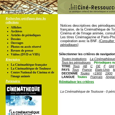
Recherches spécifiques dans les
collections
Notices descriptives des périodique
Affiches
française, de la Cinémathèque de To
Archives
Cinéma et de l'image animée, consul
Articles de périodiques
Les titres Cinémagazine et Paris-Ph
Dessins
coopération avec la BNF.
(Consulter 
Ouvrages
périodiques)
Photos en accés réservé
Revues de presse
Sélectionner les critères de navigation
Vidéos (DVD et VHS)
Toutes institutions
La Cinémathèque 
Répertoires
Tous les périodiques
Périodiques n
La Cinémathèque française
TITRE
Tous
AB
C
DE
F
GHI
La Cinémathèque de Toulouse
PAYS
Tous
France
Etats-Unis
I
Centre National du Cinéma et de
DECENNIE
Toutes
<1900
1900
l'image animée
LANGUE
Toutes
Français
Anglai
Partenaires
Réinitialiser les critères
La Cinémathèque de Toulouse - 0 péri