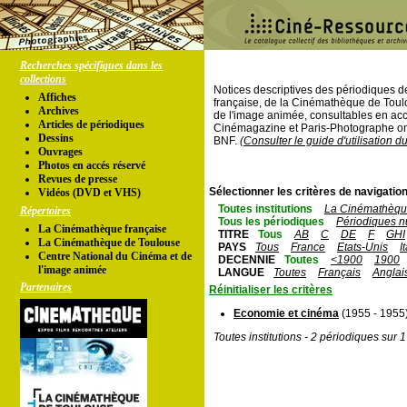
Recherches spécifiques dans les
collections
Notices descriptives des périodiques 
Affiches
française, de la Cinémathèque de Toul
Archives
de l'image animée, consultables en acc
Articles de périodiques
Cinémagazine et Paris-Photographe ont
Dessins
BNF.
(Consulter le guide d'utilisation d
Ouvrages
Photos en accés réservé
Revues de presse
Sélectionner les critères de navigation
Vidéos (DVD et VHS)
Toutes institutions
La Cinémathèque
Répertoires
Tous les périodiques
Périodiques n
La Cinémathèque française
TITRE
Tous
AB
C
DE
F
GHI
La Cinémathèque de Toulouse
PAYS
Tous
France
Etats-Unis
I
Centre National du Cinéma et de
DECENNIE
Toutes
<1900
1900
l'image animée
LANGUE
Toutes
Français
Anglai
Partenaires
Réinitialiser les critères
Economie et cinéma
(1955 - 1955
Toutes institutions - 2 périodiques sur 