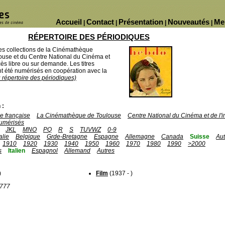
Accueil
Contact
Présentation
Nouveautés
Me
|
|
|
|
RÉPERTOIRE DES PÉRIODIQUES
des collections de la Cinémathèque
ouse et du Centre National du Cinéma et
ès libre ou sur demande. Les titres
 été numérisés en coopération avec la
u répertoire des périodiques)
 :
 française
La Cinémathèque de Toulouse
Centre National du Cinéma et de l
umérisés
JKL
MNO
PQ
R
S
TUVWZ
0-9
talie
Belgique
Grde-Bretagne
Espagne
Allemagne
Canada
Suisse
Aut
1910
1920
1930
1940
1950
1960
1970
1980
1990
>2000
s
Italien
Espagnol
Allemand
Autres
)
Film
(1937 - )
1777