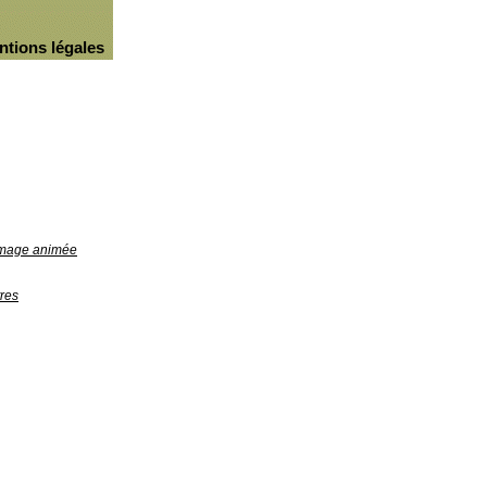
ntions légales
'image animée
res